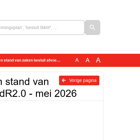
A
A
A
ken besluit afvoer en ruimte RvdR2.0 - mei 2026
n stand van
Vorige pagina
vdR2.0 - mei 2026