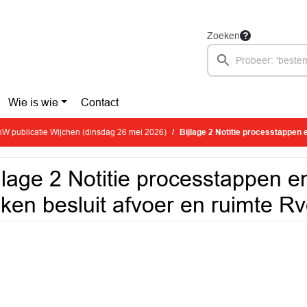
Zoeken
Wie is wie
Contact
W publicatie Wijchen (dinsdag 26 mei 2026)
Bijlage 2 Notitie processtappen en stand van za
jlage 2 Notitie processtappen e
ken besluit afvoer en ruimte R