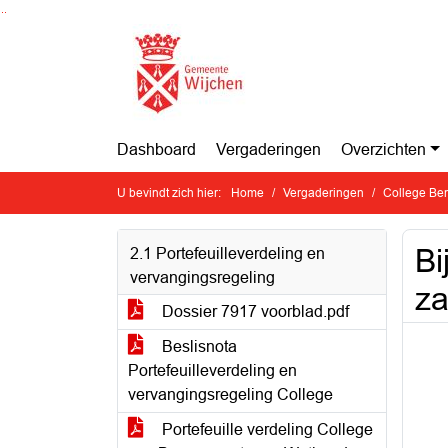
Ga naar de inhoud van deze pagina
Ga naar het zoeken
Ga naar het menu
Dashboard
Vergaderingen
Overzichten
U bevindt zich hier:
Home
Vergaderingen
College Ben
Bi
2.1 Portefeuilleverdeling en
vervangingsregeling
za
Dossier 7917 voorblad.pdf
Beslisnota
Portefeuilleverdeling en
vervangingsregeling College
Portefeuille verdeling College