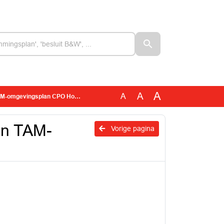
A
A
A
omgevingsplan CPO Hoogbroek
en TAM-
Vorige pagina