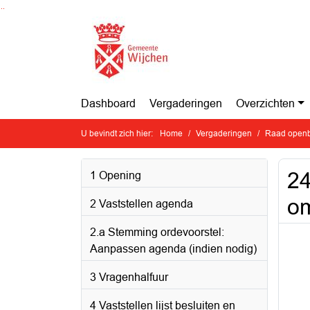
Ga naar de inhoud van deze pagina
Ga naar het zoeken
Ga naar het menu
Dashboard
Vergaderingen
Overzichten
U bevindt zich hier:
Home
Vergaderingen
Raad openb
24
1 Opening
o
2 Vaststellen agenda
2.a Stemming ordevoorstel:
Aanpassen agenda (indien nodig)
3 Vragenhalfuur
4 Vaststellen lijst besluiten en