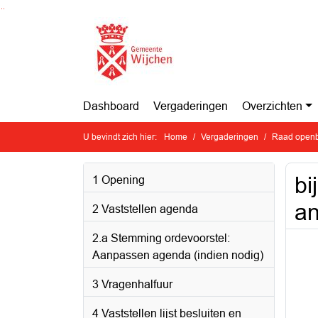
Ga naar de inhoud van deze pagina
Ga naar het zoeken
Ga naar het menu
Dashboard
Vergaderingen
Overzichten
U bevindt zich hier:
Home
Vergaderingen
Raad openb
bi
1 Opening
an
2 Vaststellen agenda
2.a Stemming ordevoorstel:
Aanpassen agenda (indien nodig)
3 Vragenhalfuur
4 Vaststellen lijst besluiten en