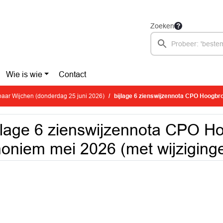
Zoeken
Wie is wie
Contact
aar Wijchen (donderdag 25 juni 2026)
bijlage 6 zienswijzennota CPO Hoogbroek anoniem me
jlage 6 zienswijzennota CPO H
oniem mei 2026 (met wijziging