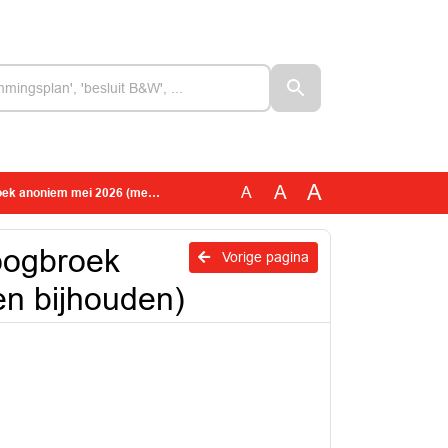
A
A
A
i 2026 (met wijzigingen bijhouden)
oogbroek
Vorige pagina
en bijhouden)