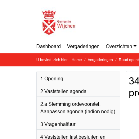
Ga naar de inhoud van deze pagina
Ga naar het zoeken
Ga naar het menu
Dashboard
Vergaderingen
Overzichten
U bevindt zich hier:
Home
Vergaderingen
Raad openb
34
1 Opening
pr
2 Vaststellen agenda
2.a Stemming ordevoorstel:
Aanpassen agenda (indien nodig)
3 Vragenhalfuur
4 Vaststellen lijst besluiten en