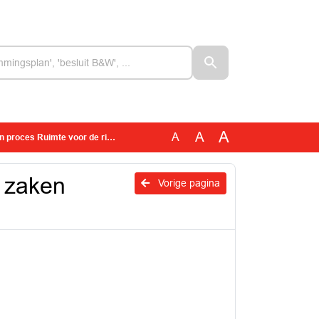
A
A
A
ces Ruimte voor de rivier 2.0
 zaken
Vorige pagina