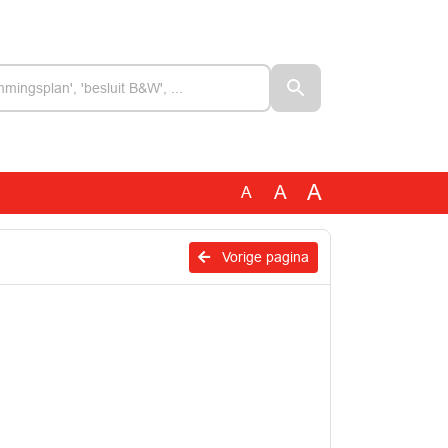
A
A
A
Vorige pagina