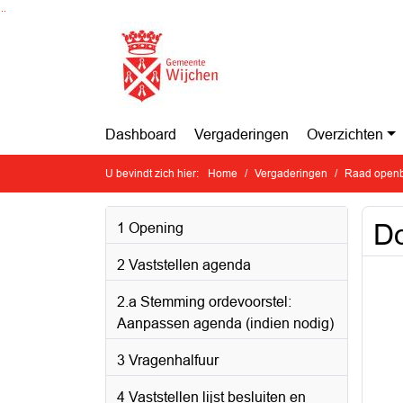
Ga naar de inhoud van deze pagina
Ga naar het zoeken
Ga naar het menu
Dashboard
Vergaderingen
Overzichten
U bevindt zich hier:
Home
Vergaderingen
Raad openb
Do
1 Opening
2 Vaststellen agenda
2.a Stemming ordevoorstel:
Aanpassen agenda (indien nodig)
3 Vragenhalfuur
4 Vaststellen lijst besluiten en