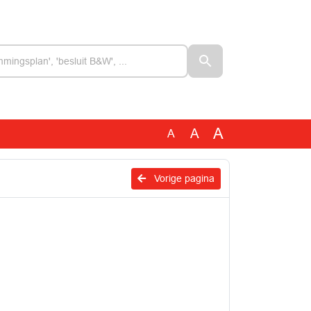
A
A
A
Vorige pagina