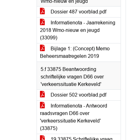
Wmo-nieuw en jeugd
Dossier 487 voorblad.pdf
Informatienota - Jaarrekening
2018 Wmo-nieuw en jeugd
(33099)
Bijlage 1: (Concept) Memo
Beheersmaatregelen 2019
5.f 33875 Beantwoording
schriftelijke vragen D66 over
'verkeerssituatie Kerkeveld'
Dossier 502 voorblad.pdf
Informatienota - Antwoord
raadsvragen D66 over
'verkeerssituatie Kerkeveld'
(33875)
19 33875 Schriftelijke vraag