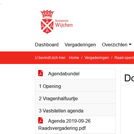
Ga naar de inhoud van deze pagina
Ga naar het zoeken
Ga naar het menu
Dashboard
Vergaderingen
Overzichten
U bevindt zich hier:
Home
Vergaderingen
Raad openb
Agendabundel
Do
1 Opening
2 Vragenhalfuurtje
3 Vaststellen agenda
Agenda 2019-09-26
Raadsvergadering.pdf