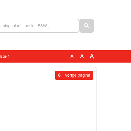
A
A
A
jlage 4
Vorige pagina