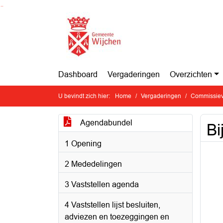
Ga naar de inhoud van deze pagina
Ga naar het zoeken
Ga naar het menu
Dashboard
Vergaderingen
Overzichten
U bevindt zich hier:
Home
Vergaderingen
Commissiev
Agendabundel
Bi
1 Opening
2 Mededelingen
3 Vaststellen agenda
4 Vaststellen lijst besluiten,
adviezen en toezeggingen en