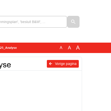
A
A
A
025_Analyse
yse
Vorige pagina