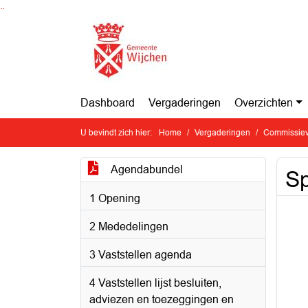
Ga naar de inhoud van deze pagina
Ga naar het zoeken
Ga naar het menu
Dashboard
Vergaderingen
Overzichten
U bevindt zich hier:
Home
Vergaderingen
Commissiev
Agendabundel
Sp
1 Opening
2 Mededelingen
3 Vaststellen agenda
4 Vaststellen lijst besluiten,
adviezen en toezeggingen en