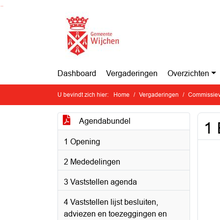
Ga naar de inhoud van deze pagina
Ga naar het zoeken
Ga naar het menu
Dashboard
Vergaderingen
Overzichten
U bevindt zich hier:
Home
Vergaderingen
Commissiev
Agendabundel
1 
1 Opening
2 Mededelingen
3 Vaststellen agenda
4 Vaststellen lijst besluiten,
adviezen en toezeggingen en