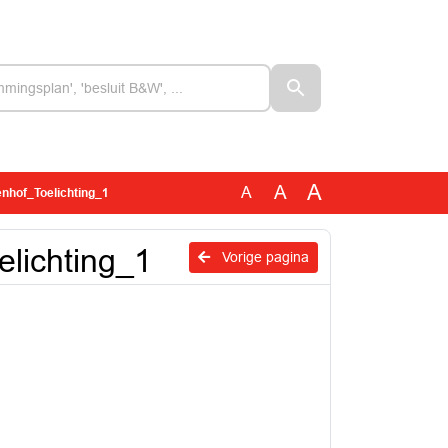
A
A
A
nhof_Toelichting_1
lichting_1
Vorige pagina