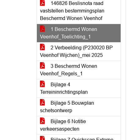
146826 Beslisnota raad
vaststellen bestemmingsplan
Beschermd Wonen Veenhof
1 Beschermd Wonen
Veenhof_Toelichting_1
2 Verbeelding (P230020 BP
Veenhof Wijchen)_mei 2025
3 Beschermd Wonen
Veenhof_Regels_1
Bijlage 4
Terreininrichtingsplan
Bijlage 5 Bouwplan
schetsontwerp
Bijlage 6 Notitie
verkeersaspecten
Bijlage 7 Quickscan Externe