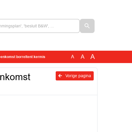
A
A
A
enkomst borreltent kermis
enkomst
Vorige pagina