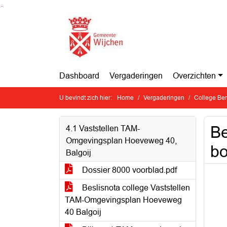
Ga naar de inhoud van deze pagina
Ga naar het zoeken
Ga naar het menu
Dashboard
Vergaderingen
Overzichten
U bevindt zich hier:
Home
Vergaderingen
College Ben
Be
4.1 Vaststellen TAM-
Omgevingsplan Hoeveweg 40,
bo
Balgoij
Dossier 8000 voorblad.pdf
Beslisnota college Vaststellen
TAM-Omgevingsplan Hoeveweg
40 Balgoij