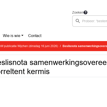
Zoeken
Wie is wie
Contact
W publicatie Wijchen (dinsdag 16 juni 2026)
Beslisnota samenwerkingsovere
slisnota samenwerkingsovere
rreltent kermis