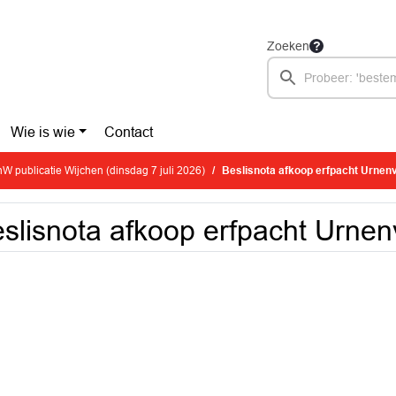
Zoeken
Wie is wie
Contact
W publicatie Wijchen (dinsdag 7 juli 2026)
Beslisnota afkoop erfpacht Urnen
slisnota afkoop erfpacht Urne