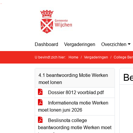
Ga naar de inhoud van deze pagina
Ga naar het zoeken
Ga naar het menu
Dashboard
Vergaderingen
Overzichten
U bevindt zich hier:
Home
Vergaderingen
College Ben
Be
4.1 beantwoording Motie Werken
moet lonen
Dossier 8012 voorblad.pdf
Informatienota motie Werken
moet lonen juni 2026
Beslisnota college
beantwoording motie Werken moet