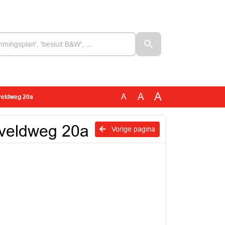
A
A
A
veldweg 20a
nveldweg 20a
Vorige pagina